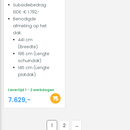
Subsidiebedrag
ISDE: € 1.792,-
Benodigde
afmeting op het
dak:
441 cm
(Breedte)
196 cm (Lengte
schuindak)
145 cm (Lengte
platdak)
Levertijd 1 - 2 werkdagen
7.629,-
1
2
→