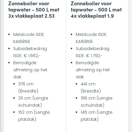
Zonneboiler voor
Zonneboiler voor
tapwater - 500 L met
tapwater - 500 L met
3x vlakkeplaat 2.53
4x vlakkeplaat 1.9
Meldcode ISDE:
Meldcode ISDE:
KA16856
KA16858
Subsidiebedrag
Subsidiebedrag
ISDE: € 1.662,-
ISDE: € 1.792,-
Benodigde
Benodigde
afmeting op het
afmeting op het
dak:
dak:
376 cm
441 cm
(Breedte)
(Breedte)
211 cm (Lengte
196 cm (Lengte
schuindak)
schuindak)
152 cm (Lengte
145 cm (Lengte
platdak)
platdak)