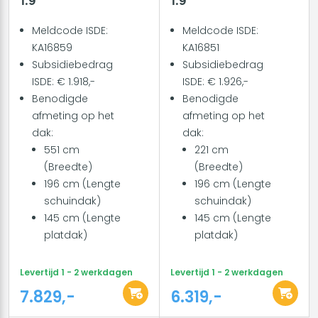
Meldcode ISDE:
Meldcode ISDE:
KA16859
KA16851
Subsidiebedrag
Subsidiebedrag
ISDE: € 1.918,-
ISDE: € 1.926,-
Benodigde
Benodigde
afmeting op het
afmeting op het
dak:
dak:
551 cm
221 cm
(Breedte)
(Breedte)
196 cm (Lengte
196 cm (Lengte
schuindak)
schuindak)
145 cm (Lengte
145 cm (Lengte
platdak)
platdak)
Levertijd 1 - 2 werkdagen
Levertijd 1 - 2 werkdagen
7.829,-
6.319,-