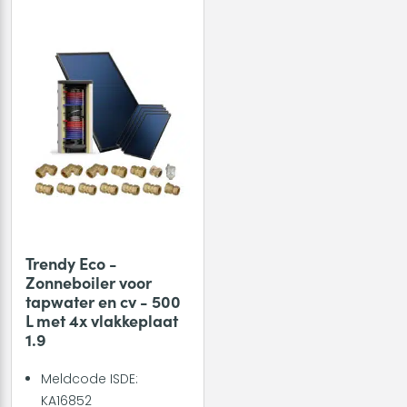
Trendy Eco -
Zonneboiler voor
tapwater en cv - 500
L met 4x vlakkeplaat
1.9
Meldcode ISDE:
KA16852