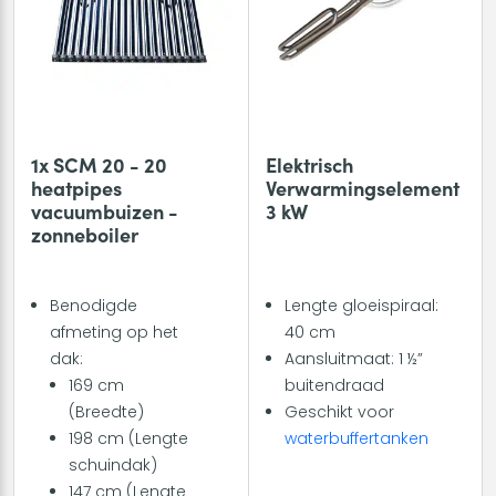
1x SCM 20 - 20
Elektrisch
heatpipes
Verwarmingselement
vacuumbuizen -
3 kW
zonneboiler
Benodigde
Lengte gloeispiraal:
afmeting op het
40 cm
dak:
Aansluitmaat: 1 ½”
169 cm
buitendraad
(Breedte)
Geschikt voor
198 cm (Lengte
waterbuffertanken
schuindak)
147 cm (Lengte