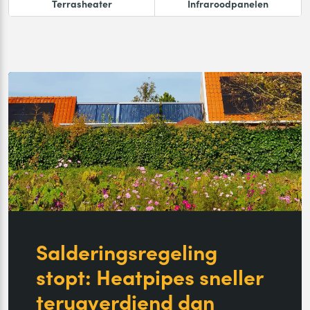
Terrasheater
Infraroodpanelen
Salderingsregeling
stopt: Heatpipes sneller
terugverdiend dan