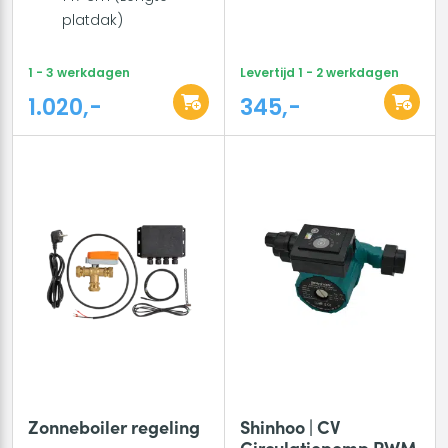
platdak)
1 - 3 werkdagen
Levertijd 1 - 2 werkdagen
1.020,-
345,-
Zonneboiler regeling
Shinhoo | CV
Circulatiepomp PWM