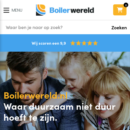
0
MENU
Zoeken
Wij scoren een 9,9
Boilerwereld.nl
Waar duurzaam niet duur
hoeft te zijn.