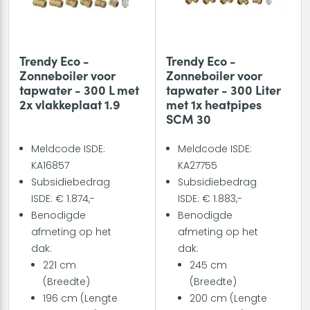
Trendy Eco -
Trendy Eco -
Zonneboiler voor
Zonneboiler voor
tapwater - 300 L met
tapwater - 300 Liter
2x vlakkeplaat 1.9
met 1x heatpipes
SCM 30
Meldcode ISDE:
Meldcode ISDE:
KA16857
KA27755
Subsidiebedrag
Subsidiebedrag
ISDE: € 1.874,-
ISDE: € 1.883,-
Benodigde
Benodigde
afmeting op het
afmeting op het
dak:
dak:
221 cm
245 cm
(Breedte)
(Breedte)
196 cm (Lengte
200 cm (Lengte