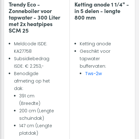
Trendy Eco -
Ketting anode 1 1/4" -
Zonneboiler voor
in 5 delen - lengte
tapwater - 300 Liter
800 mm
met 2x heatpipes
SCM 25
Meldcode ISDE:
Ketting anode
KA27758
Geschikt voor
Subsidiebedrag
tapwater
ISDE: € 2.253,-
buffervaten:
Benodigde
Tws-2w
afmeting op het
dak:
391 cm
(Breedte)
200 cm (Lengte
schuindak)
147 cm (Lengte
platdak)