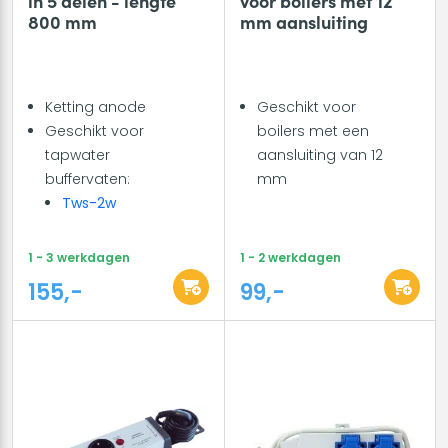
in 5 delen - lengte
voor boilers met 12
800 mm
mm aansluiting
Ketting anode
Geschikt voor
Geschikt voor
boilers met een
tapwater
aansluiting van 12
buffervaten:
mm
Tws-2w
1 - 3 werkdagen
1 - 2 werkdagen
155,-
99,-