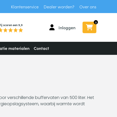
Klantenservice
Dealer worden?
Over ons
0
ij scoren een 9,9
Inloggen
latie materialen
Contact
or verschillende buffervaten van 500 liter. Het
nergieopslagsysteem, waarbij warmte wordt