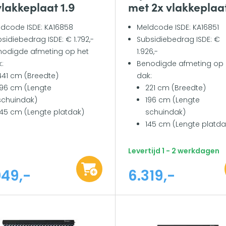
vlakkeplaat 1.9
met 2x vlakkeplaat
dcode ISDE: KA16858
Meldcode ISDE: KA16851
sidiebedrag ISDE: € 1.792,-
Subsidiebedrag ISDE: €
nodigde afmeting op het
1.926,-
:
Benodigde afmeting op 
441 cm (Breedte)
dak:
196 cm (Lengte
221 cm (Breedte)
schuindak)
196 cm (Lengte
145 cm (Lengte platdak)
schuindak)
145 cm (Lengte platda
Levertijd 1 - 2 werkdagen
049,-
6.319,-