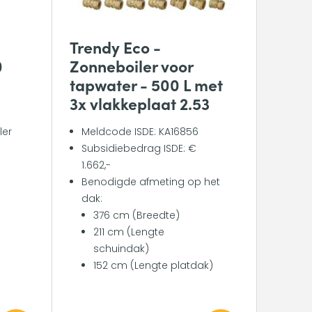
Trendy Eco -
0
Zonneboiler voor
tapwater - 500 L met
3x vlakkeplaat 2.53
ler
Meldcode ISDE: KA16856
Subsidiebedrag ISDE: €
1.662,-
Benodigde afmeting op het
dak:
376 cm (Breedte)
211 cm (Lengte
schuindak)
152 cm (Lengte platdak)