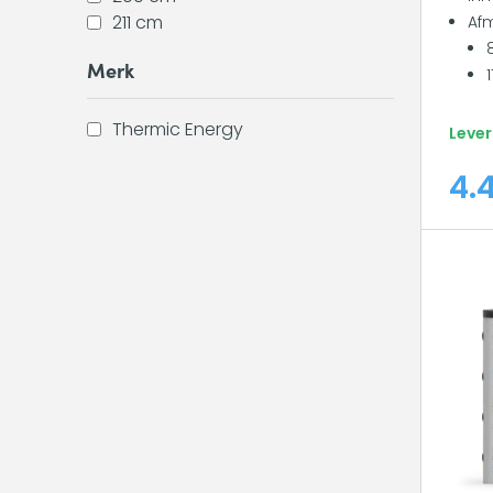
211 cm
Af
Merk
Thermic Energy
Lever
4.