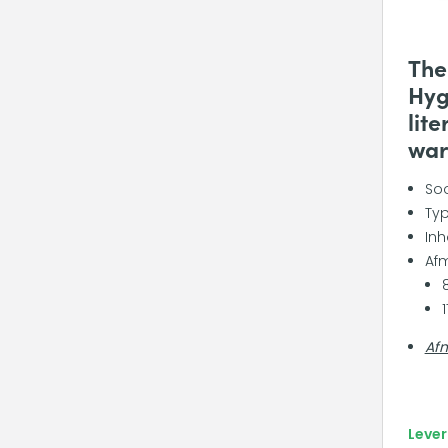
The
Hyg
lite
war
Soo
Typ
Inh
Afm
Af
Lever