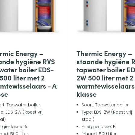
rmic Energy –
Thermic Energy –
ande hygiëne RVS
staande hygiëne 
water boiler EDS-
tapwater boiler E
500 liter met 2
2W 500 liter met 2
mtewisselaars - A
warmtewisselaars
sse
klasse
rt: Tapwater boiler
Soort: Tapwater boiler
e: EDS-2W (Roest vrij
Type: EDS-2W (Roest vrij
al)
staal)
rgieklasse: A
Energieklasse: B
oud: 500 Liter
Inhoud: 500 Liter