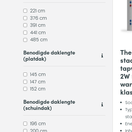
221 cm
376 cm
391 cm
441 cm
485 cm
The
Benodigde daklengte
(platdak)
sta
tap
2W 
145 cm
147 cm
war
152 cm
kla
Benodigde daklengte
Soo
(schuindak)
Typ
sta
196 cm
Ene
200 cm
Inh