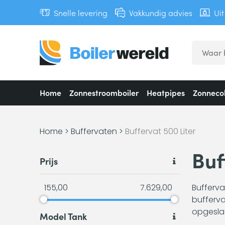
Snelle levering
Vakkundig advies
Ui
Home
Zonnestroomboiler
Heatpipes
Zonnecol
Home
>
Buffervaten
>
Buffervat 500 Liter
Buf
Prijs
155,00
7.629,00
Bufferva
bufferva
opgeslag
Model Tank