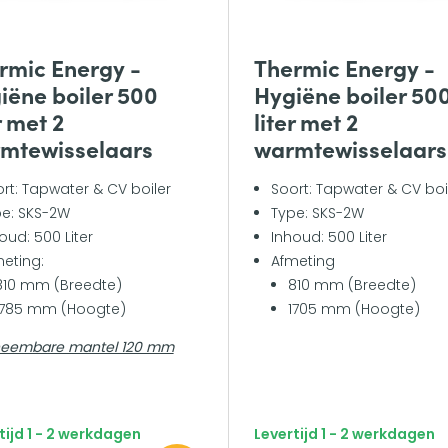
rmic Energy -
Thermic Energy -
iëne boiler 500
Hygiëne boiler 50
r met 2
liter met 2
mtewisselaars
warmtewisselaars
rt: Tapwater & CV boiler
Soort: Tapwater & CV boi
e: SKS-2W
Type: SKS-2W
oud: 500 Liter
Inhoud: 500 Liter
eting:
Afmeting
810 mm (Breedte)
810 mm (Breedte)
1785 mm (Hoogte)
1705 mm (Hoogte)
neembare mantel 120 mm
tijd 1 - 2 werkdagen
Levertijd 1 - 2 werkdagen