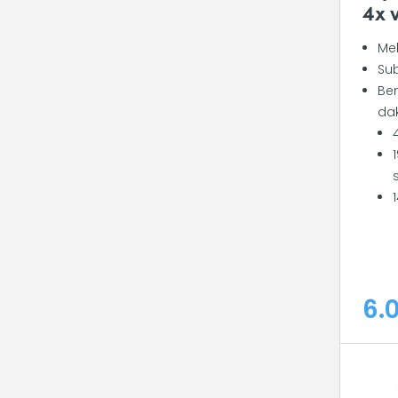
4x 
Mel
Sub
Be
dak
6.