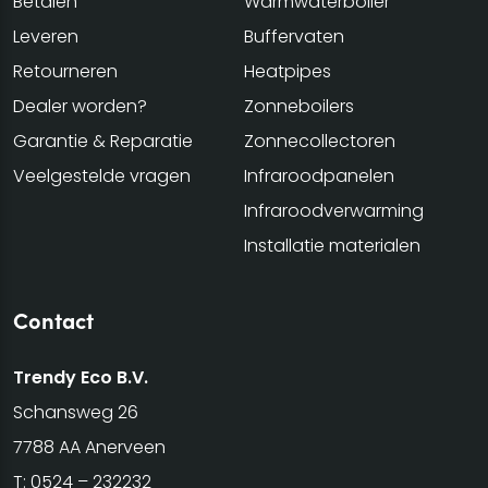
Betalen
Warmwaterboiler
Leveren
Buffervaten
Retourneren
Heatpipes
Dealer worden?
Zonneboilers
Garantie & Reparatie
Zonnecollectoren
Veelgestelde vragen
Infraroodpanelen
Infraroodverwarming
Installatie materialen
Contact
Trendy Eco B.V.
Schansweg 26
7788 AA Anerveen
T:
0524 – 232232