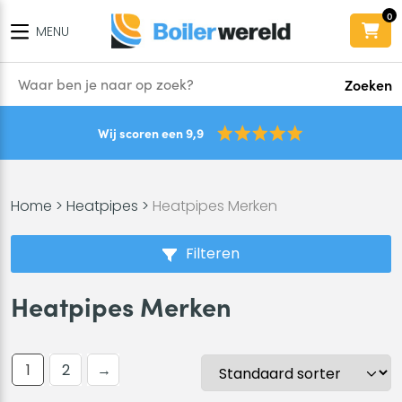
0
MENU
Zoeken
Wij scoren een 9,9
Home
>
Heatpipes
>
Heatpipes Merken
Filteren
Heatpipes Merken
1
2
→