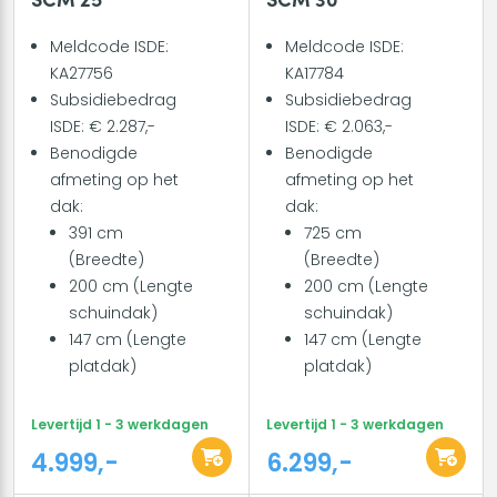
Meldcode ISDE:
Meldcode ISDE:
KA27756
KA17784
Subsidiebedrag
Subsidiebedrag
ISDE: € 2.287,-
ISDE: € 2.063,-
Benodigde
Benodigde
afmeting op het
afmeting op het
dak:
dak:
391 cm
725 cm
(Breedte)
(Breedte)
200 cm (Lengte
200 cm (Lengte
schuindak)
schuindak)
147 cm (Lengte
147 cm (Lengte
platdak)
platdak)
Levertijd 1 - 3 werkdagen
Levertijd 1 - 3 werkdagen
4.999,-
6.299,-