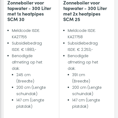
Zonneboiler voor
Zonneboiler voor
tapwater - 300 Liter
tapwater - 300 Liter
met 1x heatpipes
met 2x heatpipes
SCM 30
SCM 25
Meldcode ISDE:
Meldcode ISDE:
KA27755
KA27758
Subsidiebedrag
Subsidiebedrag
ISDE: € 1.883,-
ISDE: € 2.253,-
Benodigde
Benodigde
afmeting op het
afmeting op het
dak:
dak:
245 cm
391 cm
(Breedte)
(Breedte)
200 cm (Lengte
200 cm (Lengte
schuindak)
schuindak)
147 cm (Lengte
147 cm (Lengte
platdak)
platdak)