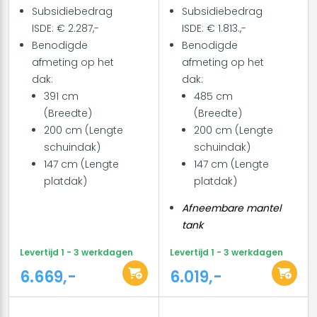
Subsidiebedrag
Subsidiebedrag
ISDE: € 2.287,-
ISDE: € 1.813.,-
Benodigde
Benodigde
afmeting op het
afmeting op het
dak:
dak:
391 cm
485 cm
(Breedte)
(Breedte)
200 cm (Lengte
200 cm (Lengte
schuindak)
schuindak)
147 cm (Lengte
147 cm (Lengte
platdak)
platdak)
Afneembare mantel
tank
Levertijd 1 - 3 werkdagen
Levertijd 1 - 3 werkdagen
6.669,-
6.019,-