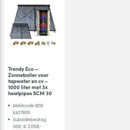
Trendy Eco –
Zonneboiler voor
tapwater en cv –
1000 liter met 3x
heatpipes SCM 30
Meldcode ISDE:
KA27805
Subsidiebedrag
ISDE: € 2.058,-