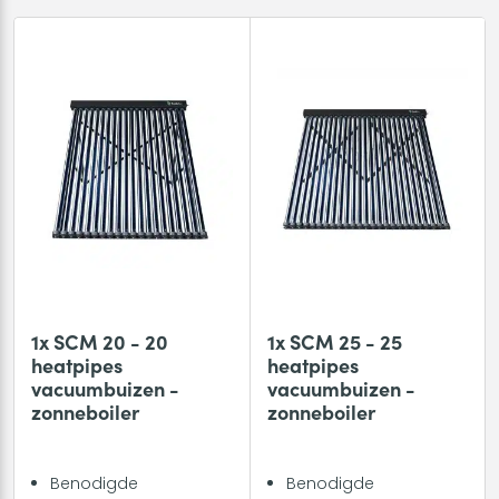
1x SCM 20 - 20
1x SCM 25 - 25
heatpipes
heatpipes
vacuumbuizen -
vacuumbuizen -
zonneboiler
zonneboiler
Benodigde
Benodigde