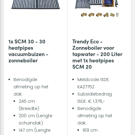
1x SCM 30 - 30
Trendy Eco -
heatpipes
Zonneboiler voor
vacuumbuizen -
tapwater - 200 Liter
zonneboiler
met 1x heatpipes
SCM 20
Benodigde
Meldcode ISDE:
afmeting op het
KA27752
dak:
Subsidiebedrag
245 cm
ISDE: € 1.376,-
(Breedte)
Benodigde
200 cm (Lengte
afmeting op het
schuindak)
dak:
147 cm (Lengte
169 cm