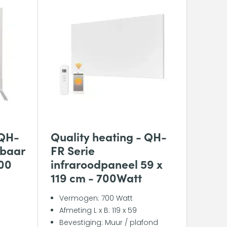
 QH-
Quality heating - QH-
sbaar
FR Serie
00
infraroodpaneel 59 x
119 cm - 700Watt
Vermogen: 700 Watt
Afmeting L x B: 119 x 59
Bevestiging: Muur / plafond