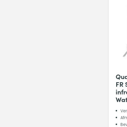
Qua
FR 
inf
Wat
Ve
Afm
Bev