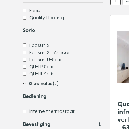
1
2
Fenix
Quality Heating
Serie
Ecosun S+
Ecosun S+ Anticor
Ecosun U-Serie
QH-FR Serie
QH-HL Serie
Show value(s)
Bediening
Qua
inf
interne thermostaat
ver
Bevestiging
- 6