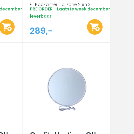
Badkamer: Ja, zone 2 en 3
k december
PRE ORDER - Laatste week december
leverbaar
289,-
 QH-
Quality Heating - QH-