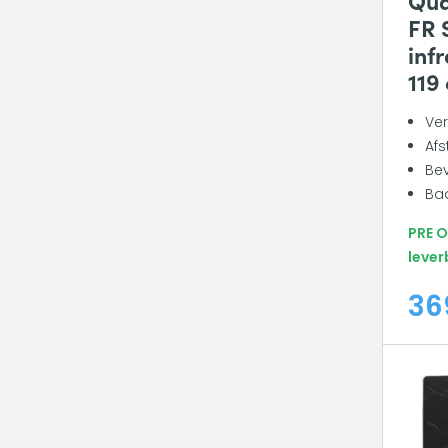
FR 
inf
119
Ve
Afs
Bev
Bad
PRE 
lever
36