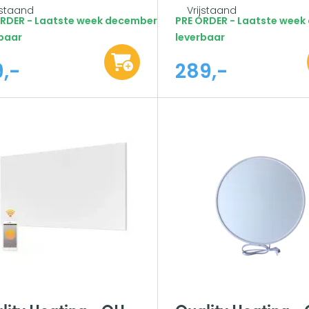
jstaand
Vrijstaand
ORDER - Laatste week december
PRE ORDER - Laatste wee
baar
leverbaar
9,-
289,-
lity Heating - QH-
Quality Heating -