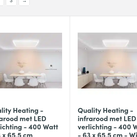
3
→
lity Heating -
Quality Heating -
rarood met LED
infrarood met LED
lichting - 400 Watt
verlichting - 400 
3 x 65,5 cm
- 63 x 65,5 cm - Wi