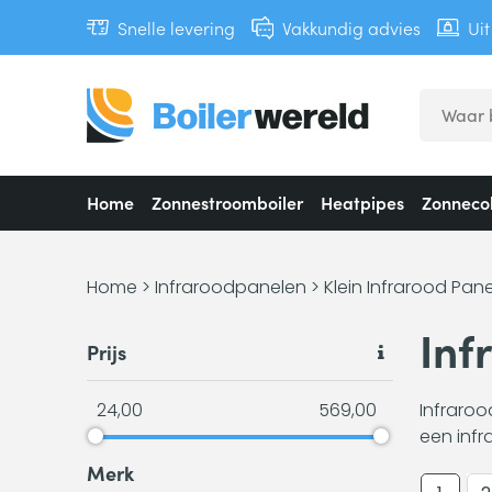
Snelle levering
Vakkundig advies
Ui
Home
Zonnestroomboiler
Heatpipes
Zonnecol
Home
>
Infraroodpanelen
>
Klein Infrarood Pan
Inf
Prijs
24,00
569,00
Infraroo
een inf
Merk