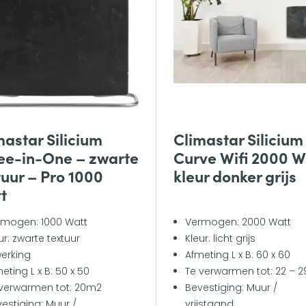
mastar Silicium
Climastar Silicium
ee-in-One – zwarte
Curve Wifi 2000 W
tuur – Pro 1000
kleur donker grijs
t
rmogen: 1000 Watt
Vermogen: 2000 Watt
ur: zwarte textuur
Kleur: licht grijs
erking
Afmeting L x B: 60 x 60
eting L x B: 50 x 50
Te verwarmen tot: 22 – 
 verwarmen tot: 20m2
Bevestiging: Muur /
estiging: Muur /
vrijstaand