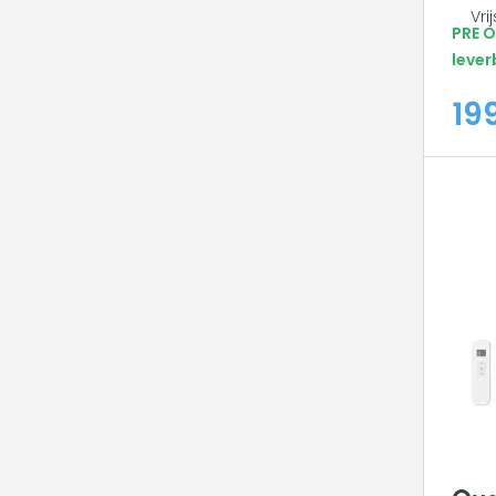
Vri
PRE 
lever
19
Qua