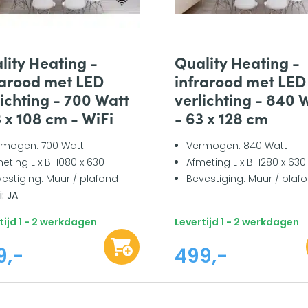
lity Heating -
Quality Heating -
rarood met LED
infrarood met LED
lichting - 700 Watt
verlichting - 840 
3 x 108 cm - WiFi
- 63 x 128 cm
rmogen: 700 Watt
Vermogen: 840 Watt
eting L x B: 1080 x 630
Afmeting L x B: 1280 x 630
estiging: Muur / plafond
Bevestiging: Muur / plaf
i: JA
tijd 1 - 2 werkdagen
Levertijd 1 - 2 werkdagen
9,-
499,-