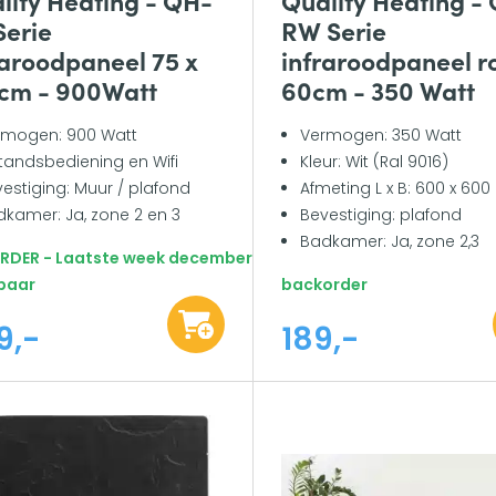
Serie
RW Serie
raroodpaneel 75 x
infraroodpaneel r
 cm - 900Watt
60cm - 350 Watt
rmogen: 900 Watt
Vermogen: 350 Watt
tandsbediening en Wifi
Kleur: Wit (Ral 9016)
estiging: Muur / plafond
Afmeting L x B: 600 x 600
kamer: Ja, zone 2 en 3
Bevestiging: plafond
Badkamer: Ja, zone 2,3
ORDER - Laatste week december
baar
backorder
9,-
189,-