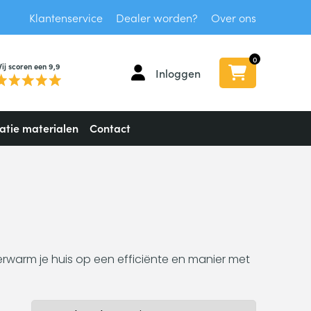
Klantenservice
Dealer worden?
Over ons
0
ij scoren een 9,9
Inloggen
latie materialen
Contact
Verwarm je huis op een efficiënte en manier met