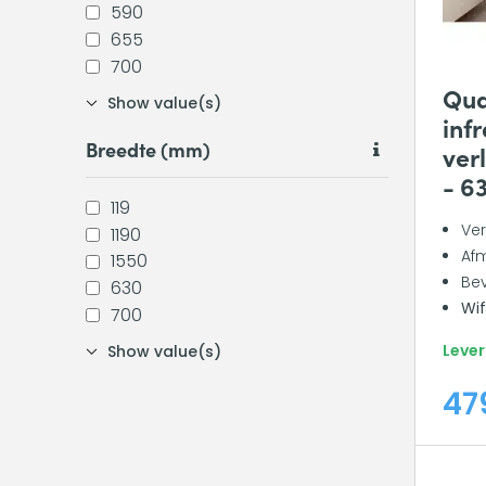
590
655
700
Qua
Show value(s)
inf
Breedte (mm)
ver
- 6
119
Ve
1190
Afm
1550
Bev
630
Wif
700
Lever
Show value(s)
47