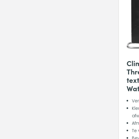
Cli
Thr
tex
Wat
Ve
Kle
afw
Afm
Te
Bev