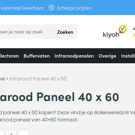
t voorraad leverbaar
Scherpe prijzen
W
Zoeken
lectoren
Buffervaten
Infraroodpanelen
Overige
Instal
eel
>
Infrarood Paneel 40 x 60
rarood Paneel 40 x 60
d paneel 40 x 60 kopen? Deze vind je op Boilerwereld.nl! 
rarood paneel van 40×60 formaat.