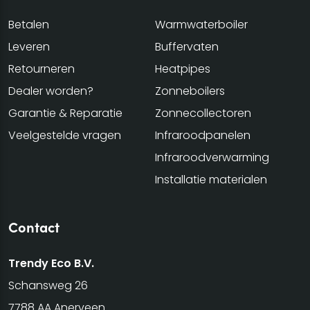
Betalen
Warmwaterboiler
Leveren
Buffervaten
Retourneren
Heatpipes
Dealer worden?
Zonneboilers
Garantie & Reparatie
Zonnecollectoren
Veelgestelde vragen
Infraroodpanelen
Infraroodverwarming
Installatie materialen
Contact
Trendy Eco B.V.
Schansweg 26
7788 AA Anerveen