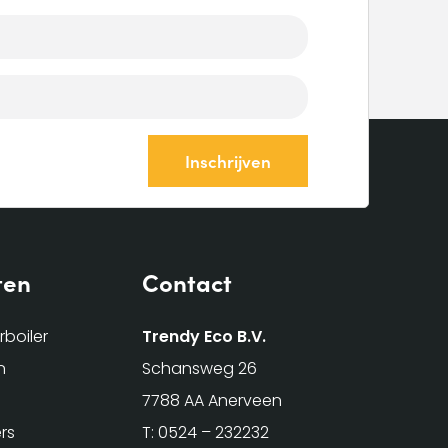
ten
Contact
boiler
Trendy Eco B.V.
n
Schansweg 26
7788 AA Anerveen
rs
T:
0524 – 232232