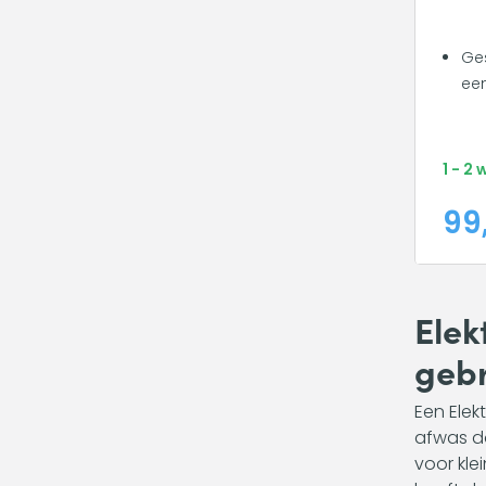
Ges
een
1 - 2
99
Elek
gebr
Een Elek
afwas do
voor kle