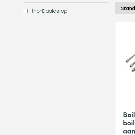
ltho-Daalderop
Boi
boi
aan