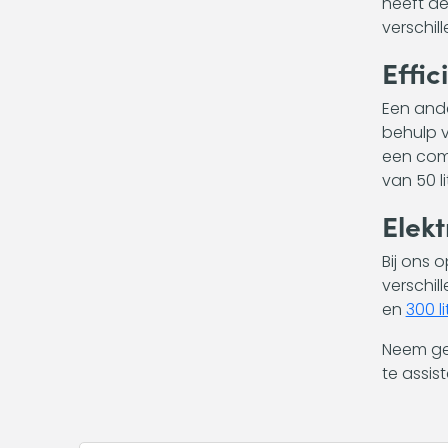
heeft de
verschil
Effic
Een ande
behulp v
een comf
van 50 l
Elekt
Bij ons 
verschil
en
300 li
Neem ger
te assis