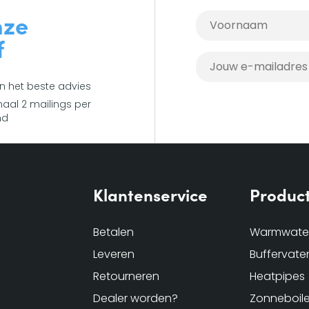
nze
f
en het beste advies
aal 2 mailings per
nd
Klantenservice
Produc
Betalen
Warmwater
Leveren
Buffervate
Retourneren
Heatpipes
Dealer worden?
Zonneboile