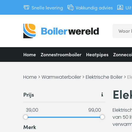
Snelle levering
Vakkundig advies
Ui
Home
Zonnestroomboiler
Heatpipes
Zonnecol
Home
>
Warmwaterboiler
>
Elektrische Boiler
>
El
Ele
Prijs
39,00
99,00
Elektris
van 50 l
verwarme
Merk