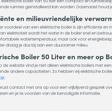
 elektrische boiler van 50 liter een compact en ruimtebe
lende ruimtes geïnstalleerd kan worden. Daarnaast houd je
iënte en milieuvriendelijke verwar
r voordeel van een elektrische boiler is zijn efficiënte en
an elektriciteit wordt het water in de boiler snel en betr
ortabele watertemperatuur, maar ook voor energiebespari
iter draag je dus bij aan een duurzamer milieu.
rische Boiler 50 Liter en meer op B
op de website vind je niet alleen elektrische boilers met ee
lende andere capaciteiten. Zo hebben wij elektrische boil
ter
.
ust contact met ons op voor een vrijblijvend gesprek ove
teren en je te voorzien van de benodigde informatie.