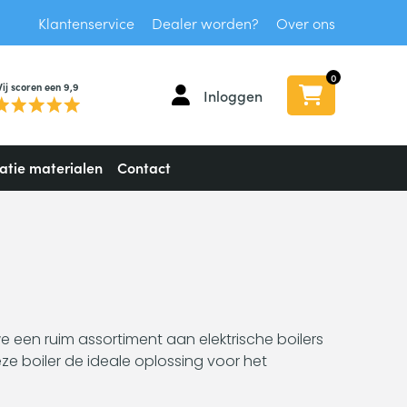
Klantenservice
Dealer worden?
Over ons
0
ij scoren een 9,9
Inloggen
latie materialen
Contact
we een ruim assortiment aan elektrische boilers
deze boiler de ideale oplossing voor het