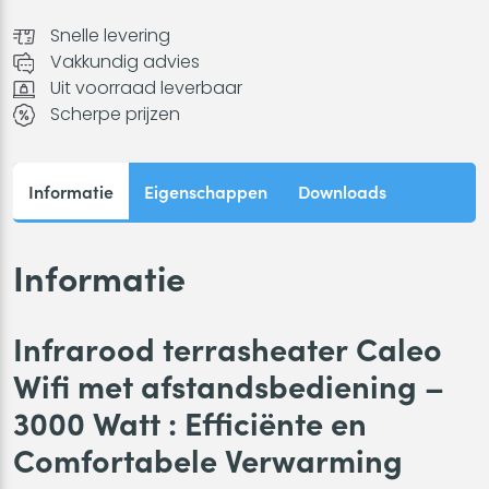
Wifi
Snelle levering
met
Vakkundig advies
afstandsbediening
Uit voorraad leverbaar
-
Scherpe prijzen
3000
Watt
aantal
Informatie
Eigenschappen
Downloads
Informatie
Infrarood terrasheater Caleo
Wifi met afstandsbediening –
3000 Watt : Efficiënte en
Comfortabele Verwarming