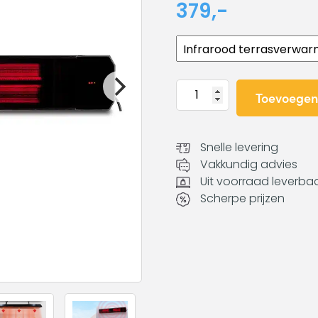
379,-
Infrarood
Toevoegen
terrasverwarmer
Calore
black
Snelle levering
heater
Vakkundig advies
1600
Uit voorraad leverba
watt
Scherpe prijzen
aantal