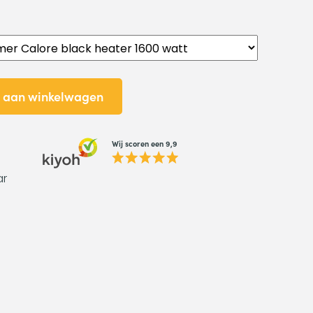
 aan winkelwagen
Wij scoren een 9,9
ar