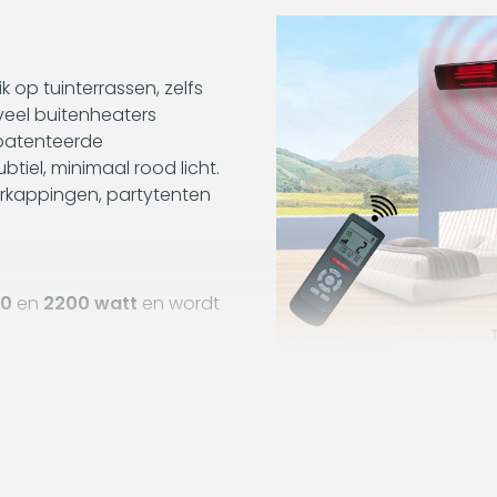
 op tuinterrassen, zelfs
 veel buitenheaters
gepatenteerde
iel, minimaal rood licht.
verkappingen, partytenten
00
en
2200 watt
en wordt