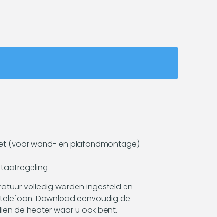
Maa
t (voor wand- en plafondmontage)
Cal
Kijk
taatregeling
tuur volledig worden ingesteld en
telefoon. Download eenvoudig de
ien de heater waar u ook bent.