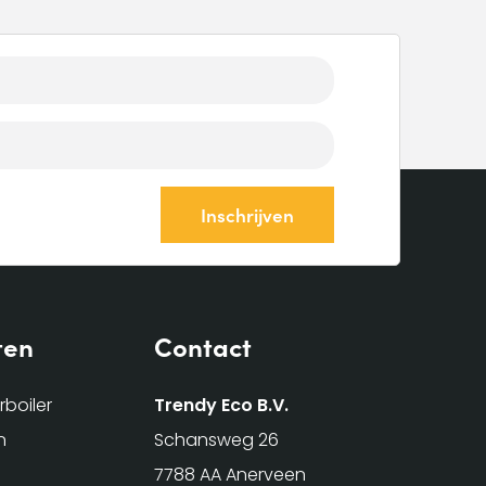
ten
Contact
boiler
Trendy Eco B.V.
n
Schansweg 26
7788 AA Anerveen