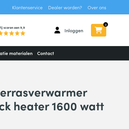
Klantenservice
Dealer worden?
Over ons
0
ij scoren een 9,9
Inloggen
latie materialen
Contact
 terrasverwarmer
ck heater 1600 watt