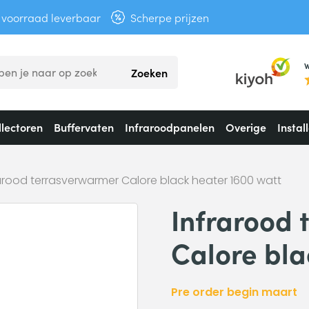
t voorraad leverbaar
Scherpe prijzen
W
Zoeken
lectoren
Buffervaten
Infraroodpanelen
Overige
Instal
arood terrasverwarmer Calore black heater 1600 watt
Infrarood
Calore bla
Pre order begin maart