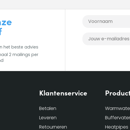
nze
f
en het beste advies
aal 2 mailings per
nd
Klantenservice
Produc
Betalen
Warmwater
Leveren
Buffervate
Retourneren
Heatpipes