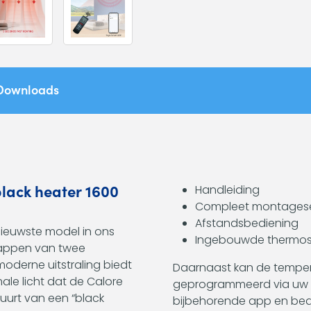
Downloads
lack heater 1600
Handleiding
Compleet montagese
Afstandsbediening
nieuwste model in ons
Ingebouwde thermos
happen van twee
oderne uitstraling biedt
Daarnaast kan de tempera
ale licht dat de Calore
geprogrammeerd via uw 
buurt van een “black
bijbehorende app en bed