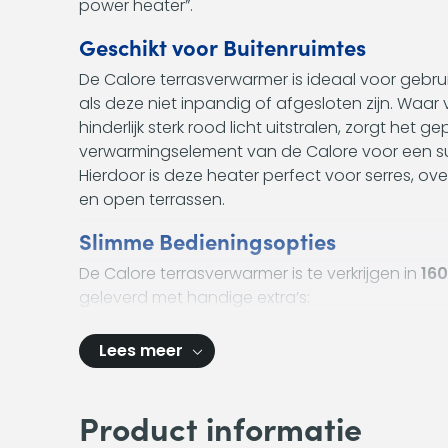
power heater”.
Geschikt voor Buitenruimtes
De Calore terrasverwarmer is ideaal voor gebruik
als deze niet inpandig of afgesloten zijn. Waar
hinderlijk sterk rood licht uitstralen, zorgt het 
verwarmingselement van de Calore voor een subt
Hierdoor is deze heater perfect voor serres, o
en open terrassen.
Slimme Bedieningsopties
De Calore terrasverwarmer is te verkrijgen in
16
geleverd met handige extra’s:
Lees meer
Product informatie