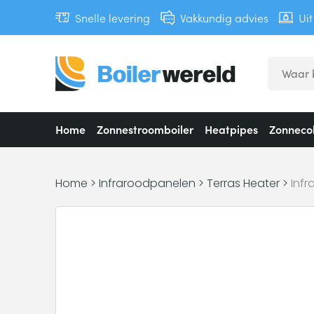
Snelle levering
Vakkundig advies
Ui
Home
Zonnestroomboiler
Heatpipes
Zonnecol
Home
>
Infraroodpanelen
>
Terras Heater
>
Infr