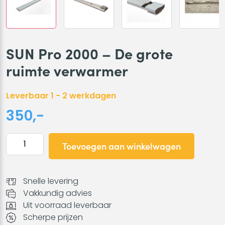
SUN Pro 2000 – De grote
ruimte verwarmer
Leverbaar 1 - 2 werkdagen
350,-
SUN
Toevoegen aan winkelwagen
Pro
2000
-
Snelle levering
De
Vakkundig advies
grote
Uit voorraad leverbaar
ruimte
Scherpe prijzen
verwarmer