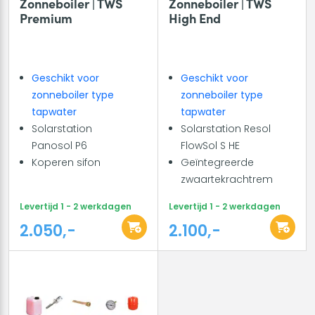
Zonneboiler | TWS
Zonneboiler | TWS
Premium
High End
Geschikt voor
Geschikt voor
zonneboiler type
zonneboiler type
tapwater
tapwater
Solarstation
Solarstation Resol
Panosol P6
FlowSol S HE
Koperen sifon
Geïntegreerde
zwaartekrachtrem
Levertijd 1 - 2 werkdagen
Levertijd 1 - 2 werkdagen
2.050,-
2.100,-