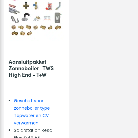
Aansluitpakket
Zonneboiler | TWS
High End - T+W
Geschikt voor
zonneboiler type
Tapwater en CV
verwarmen
Solarstation Resol
FlowSol S HE