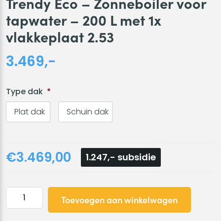
Trendy Eco – Zonneboiler voor
tapwater – 200 L met 1x
vlakkeplaat 2.53
3.469,-
Type dak
*
Plat dak
Schuin dak
€3.469,00
1.247,- subsidie
Trendy
Toevoegen aan winkelwagen
Eco
-