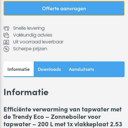
Zonneboiler
Offerte aanvragen
voor
tapwater
-
Snelle levering
200
Vakkundig advies
L
Uit voorraad leverbaar
met
Scherpe prijzen
1x
vlakkeplaat
2.53
Informatie
Downloads
Aansluitsets
aantal
Informatie
Efficiënte verwarming van tapwater met
de Trendy Eco – Zonneboiler voor
tapwater – 200 L met 1x vlakkeplaat 2.53