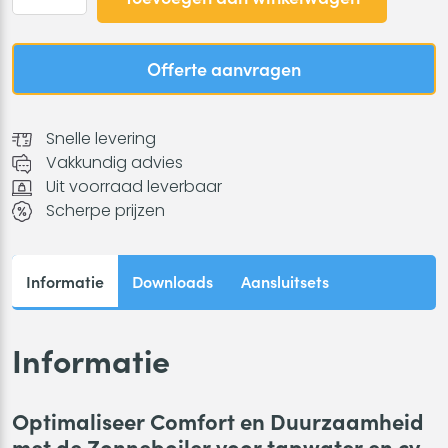
Eco
-
Zonneboiler
Offerte aanvragen
voor
tapwater
en
Snelle levering
cv
Vakkundig advies
-
Uit voorraad leverbaar
1000
Scherpe prijzen
L
met
5x
Informatie
Downloads
Aansluitsets
vlakkeplaat
1.9
aantal
Informatie
Optimaliseer Comfort en Duurzaamheid
met de Zonneboiler voor tapwater en cv