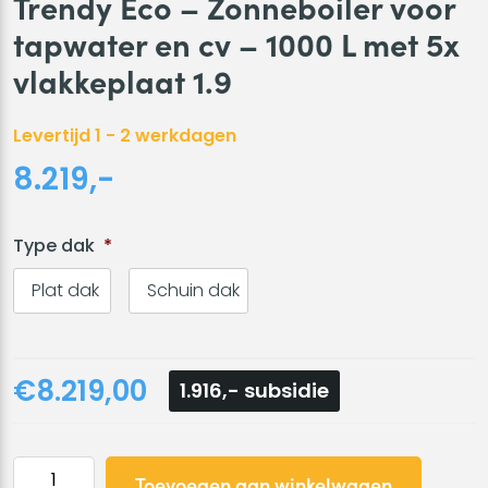
Trendy Eco – Zonneboiler voor
tapwater en cv – 1000 L met 5x
vlakkeplaat 1.9
Levertijd 1 - 2 werkdagen
8.219,-
Type dak
*
Plat dak
Schuin dak
€8.219,00
1.916,- subsidie
Trendy
Toevoegen aan winkelwagen