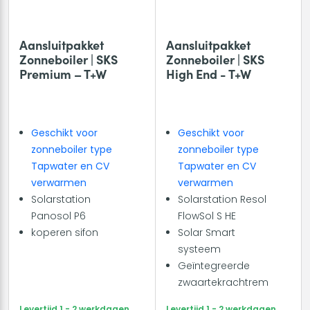
Aansluitpakket
Aansluitpakket
Zonneboiler | SKS
Zonneboiler | SKS
Premium – T+W
High End - T+W
Geschikt voor
Geschikt voor
zonneboiler type
zonneboiler type
Tapwater en CV
Tapwater en CV
verwarmen
verwarmen
Solarstation
Solarstation Resol
Panosol P6
FlowSol S HE
koperen sifon
Solar Smart
systeem
Geïntegreerde
zwaartekrachtrem
Levertijd 1 - 2 werkdagen
Levertijd 1 - 2 werkdagen