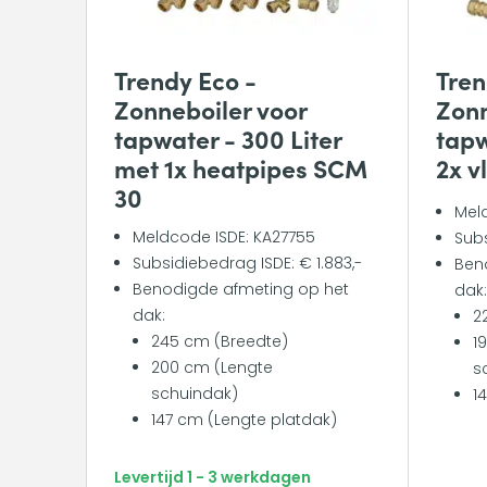
Trendy Eco -
Tren
Zonneboiler voor
Zonn
tapwater - 300 Liter
tapw
met 1x heatpipes SCM
2x v
30
Mel
Meldcode ISDE: KA27755
Subs
Subsidiebedrag ISDE: € 1.883,-
Ben
Benodigde afmeting op het
dak
dak:
2
245 cm (Breedte)
1
200 cm (Lengte
s
schuindak)
1
147 cm (Lengte platdak)
Levertijd 1 - 3 werkdagen