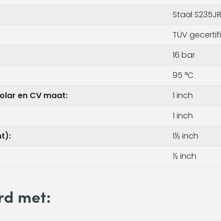
Staal S235JR
TÜV gecertif
16 bar
95 °C
olar en CV maat:
1 inch
1 inch
t):
1½ inch
½ inch
rd met: