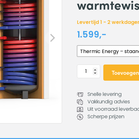
warmtewis
Levertijd 1 - 2 werkdage
1.599,-
Thermic
Toevoegen
Energy
–
staande
Snelle levering
hygiëne
Vakkundig advies
tapwater
Uit voorraad leverba
boiler
Scherpe prijzen
TWS-
2W
300