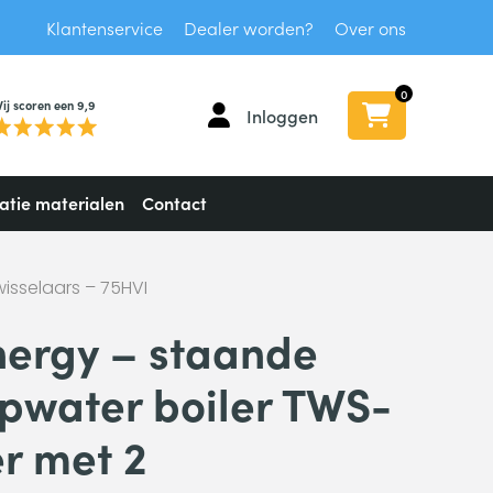
Klantenservice
Dealer worden?
Over ons
0
ij scoren een 9,9
Inloggen
latie materialen
Contact
isselaars – 75HVI
nergy – staande
pwater boiler TWS-
er met 2