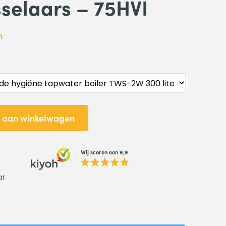
selaars – 75HVI
n
 aan winkelwagen
Wij scoren een 9,9
ar