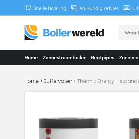
Snelle levering
Vakkundig advies
Ui
Home
Zonnestroomboiler
Heatpipes
Zonnecol
Home
>
Buffervaten
>
Thermic Energy – staande