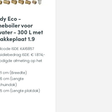
dy Eco -
eboiler voor
ater - 300 L met
lakkeplaat 1.9
dcode ISDE: KA16857
idiebedrag ISDE: € 1.874,-
odigde afmeting op het
:
21 cm (Breedte)
96 cm (Lengte
chuindak)
45 cm (Lengte platdak)