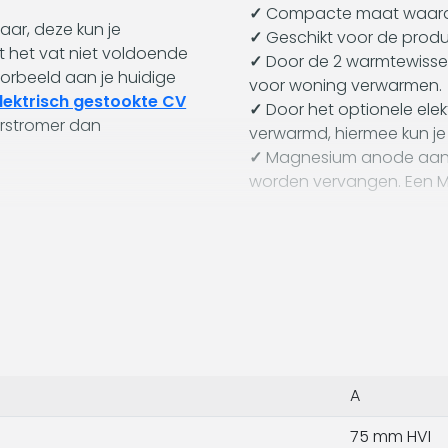
✓
Compacte maat waardoo
aar, deze kun je
✓
Geschikt voor de prod
t het vat niet voldoende
✓
Door de 2 warmtewissel
oorbeeld aan je huidige
voor woning verwarmen.
lektrisch gestookte CV
✓
Door het optionele elek
orstromer dan
verwarmd, hiermee kun je
✓
Magnesium anode aanwez
worden vervangen. Een 
A
75 mm HVI