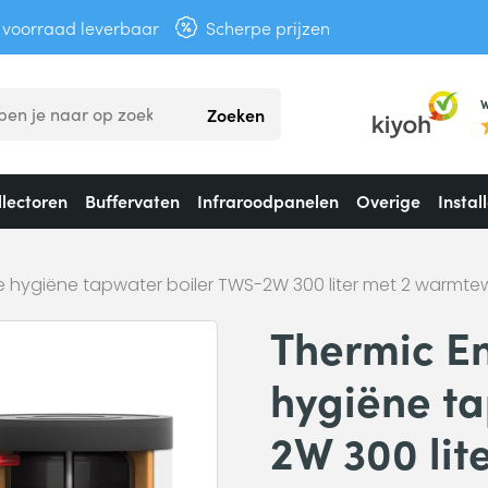
t voorraad leverbaar
Scherpe prijzen
W
Zoeken
lectoren
Buffervaten
Infraroodpanelen
Overige
Instal
 hygiëne tapwater boiler TWS-2W 300 liter met 2 warmtew
Thermic E
hygiëne ta
2W 300 lit