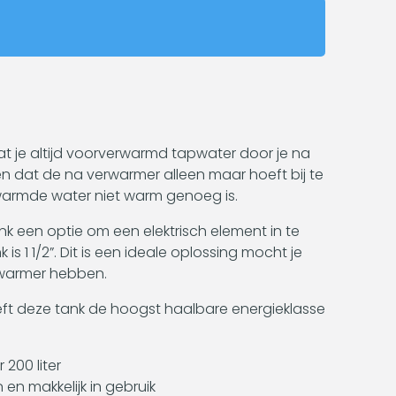
dat je altijd voorverwarmd tapwater door je na
spa
n dat de na verwarmer alleen maar hoeft bij te
ema
warmde water niet warm genoeg is.
Bek
nk een optie om een elektrisch element in te
is 1 1/2”. Dit is een ideale oplossing mocht je
rwarmer hebben.
ft deze tank de hoogst haalbare energieklasse
200 liter
 en makkelijk in gebruik