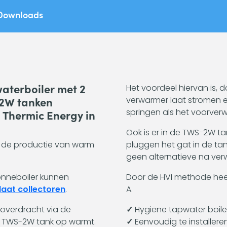
liter
Downloads
met
2
warmtewisselaars
-
75HVI
aantal
waterboiler met 2
Het voordeel hiervan is, 
-2W tanken
verwarmer laat stromen e
springen als het voorver
Thermic Energy in
Ook is er in de TWS-2W ta
r de productie van warm
pluggen het gat in de tank 
geen alternatieve na ve
onneboiler kunnen
Door de HVI methode hee
laat collectoren
.
A.
 overdracht via de
✓
Hygiëne tapwater boiler 
e TWS-2W tank op warmt.
✓
Eenvoudig te installeren