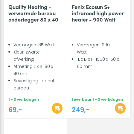
Quality Heating -
Fenix Ecosun S+
verwarmde bureau
infrarood high power
onderlegger 80 x 40
heater - 900 Watt
Vermogen: 85 Watt
Vermogen: 900
Kleur: zwarte
Watt
afwerking
L x B x H: 1550 x 150 x
Afmeting L x B: 80 x
60 mm
40 cm
Bevestiging: op het
bureau
1 - 3 werkdagen
Leverbaar 1 - 3 werkdagen
69,-
249,-