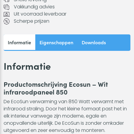
850
Vakkundig advies
-
Uit voorraad leverbaar
79
Scherpe prijzen
x
119
aantal
Informatie
Eigenschappen
Downloads
Informatie
Productomschrijving Ecosun – Wit
infraroodpaneel 850
De EcoSun verwarming van 850 Watt verwarmt met
infrarood straling. Door het kleine formaat past het in
elk interieur vanwege zijn moderne, egale en
onopvallende uiterlijk. De EcoSun is zonder omkader
uitgevoerd en zeer eenvoudig te monteren.