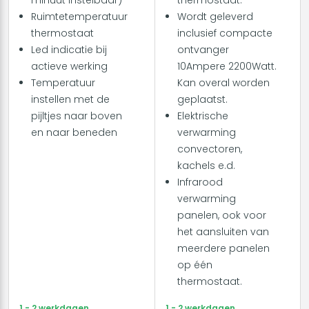
Ruimtetemperatuur
Wordt geleverd
thermostaat
inclusief compacte
Led indicatie bij
ontvanger
actieve werking
10Ampere 2200Watt.
Temperatuur
Kan overal worden
instellen met de
geplaatst.
pijltjes naar boven
Elektrische
en naar beneden
verwarming
convectoren,
kachels e.d.
Infrarood
verwarming
panelen, ook voor
het aansluiten van
meerdere panelen
op één
thermostaat.
1 - 2 werkdagen
1 - 2 werkdagen