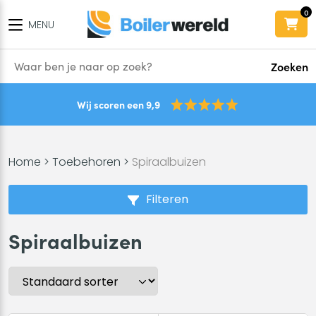
0
MENU
Zoeken
Wij scoren een 9,9
Home
>
Toebehoren
>
Spiraalbuizen
Filteren
Spiraalbuizen