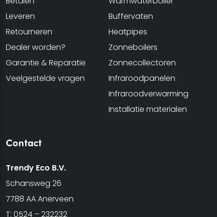
Betalen
Warmwaterboiler
Leveren
Buffervaten
Retourneren
Heatpipes
Dealer worden?
Zonneboilers
Garantie & Reparatie
Zonnecollectoren
Veelgestelde vragen
Infraroodpanelen
Infraroodverwarming
Installatie materialen
Contact
Trendy Eco B.V.
Schansweg 26
7788 AA Anerveen
T:
0524 – 232232