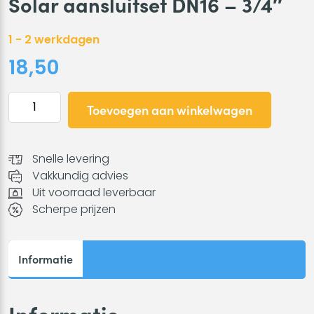
Solar aansluitset DN16 – 3/4″
1 - 2 werkdagen
18,50
Solar
Toevoegen aan winkelwagen
aansluitset
DN16
-
Snelle levering
3/4"
Vakkundig advies
aantal
Uit voorraad leverbaar
Scherpe prijzen
Informatie
Informatie