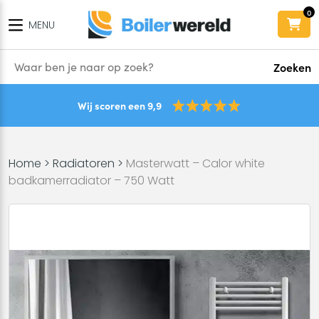
0
MENU
Zoeken
Wij scoren een 9,9
Home
>
Radiatoren
>
Masterwatt – Calor white
badkamerradiator – 750 Watt