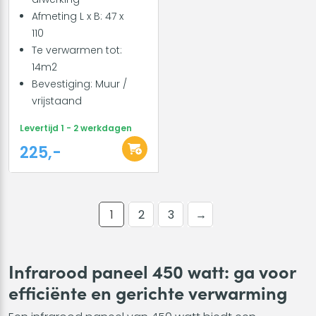
Afmeting L x B: 47 x
110
Te verwarmen tot:
14m2
Bevestiging: Muur /
vrijstaand
Levertijd 1 - 2 werkdagen
225,-
1
2
3
→
Infrarood paneel 450 watt: ga voor
efficiënte en gerichte verwarming