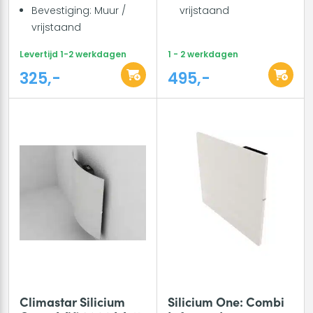
Bevestiging: Muur /
vrijstaand
vrijstaand
Levertijd 1-2 werkdagen
1 - 2 werkdagen
325,-
495,-
Climastar Silicium
Silicium One: Combi