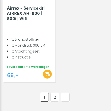
Airrex - Servicekit |
AIRREX AH-800 |
800i | Wifi
1x Brandstoffilter
1x Mondstuk S60 0,4
1x Afdichtingsset
1x instructie
Leverbaar 1 - 3 werkdagen
69,-
1
2
→