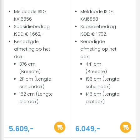
Meldcode ISDE:
Meldcode ISDE:
KA16856
KA16858
Subsidiebedrag
Subsidiebedrag
ISDE: € 1.662,-
ISDE: € 1.792,-
Benodigde
Benodigde
afmeting op het
afmeting op het
dak:
dak:
376 cm
441 cm
(Breedte)
(Breedte)
211 cm (Lengte
196 cm (Lengte
schuindak)
schuindak)
152 cm (Lengte
145 cm (Lengte
platdak)
platdak)
5.609,-
6.049,-