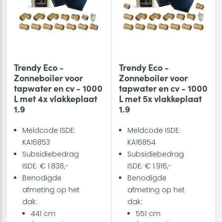
Trendy Eco -
Trendy Eco -
Zonneboiler voor
Zonneboiler voor
tapwater en cv - 1000
tapwater en cv - 1000
L met 4x vlakkeplaat
L met 5x vlakkeplaat
1.9
1.9
Meldcode ISDE:
Meldcode ISDE:
KA16853
KA16854
Subsidiebedrag
Subsidiebedrag
ISDE: € 1.838,-
ISDE: € 1.916,-
Benodigde
Benodigde
afmeting op het
afmeting op het
dak:
dak:
441 cm
551 cm