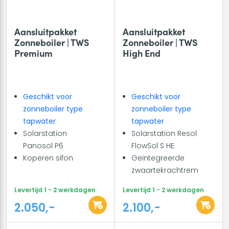
Aansluitpakket
Aansluitpakket
Zonneboiler | TWS
Zonneboiler | TWS
Premium
High End
Geschikt voor
Geschikt voor
zonneboiler type
zonneboiler type
tapwater
tapwater
Solarstation
Solarstation Resol
Panosol P6
FlowSol S HE
Koperen sifon
Geïntegreerde
zwaartekrachtrem
Levertijd 1 - 2 werkdagen
Levertijd 1 - 2 werkdagen
2.050,-
2.100,-