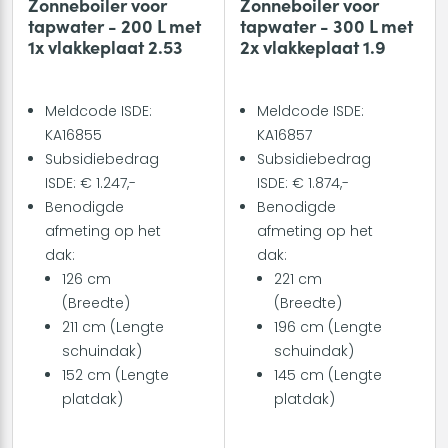
Zonneboiler voor
Zonneboiler voor
tapwater - 200 L met
tapwater - 300 L met
1x vlakkeplaat 2.53
2x vlakkeplaat 1.9
Meldcode ISDE:
Meldcode ISDE:
KA16855
KA16857
Subsidiebedrag
Subsidiebedrag
ISDE: € 1.247,-
ISDE: € 1.874,-
Benodigde
Benodigde
afmeting op het
afmeting op het
dak:
dak:
126 cm
221 cm
(Breedte)
(Breedte)
211 cm (Lengte
196 cm (Lengte
schuindak)
schuindak)
152 cm (Lengte
145 cm (Lengte
platdak)
platdak)